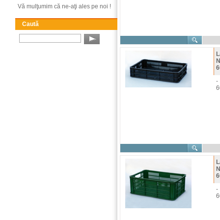
Vă mulţumim că ne-aţi ales pe noi !
Caută
L
N
6
-
6
L
N
6
-
6