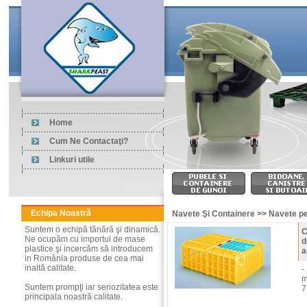
Home
Cum Ne Contactaţi?
Linkuri utile
Echipa Noastră
Navete Şi Containere >> Navete pe
Suntem o echipă tânără şi dinamică.
C
Ne ocupăm cu importul de mase
d
plastice şi incercăm să introducem
a
in România produse de cea mai
inaltă calitate.
-
m
Suntem prompţi iar seriozitatea este
7
principala noastră calitate.