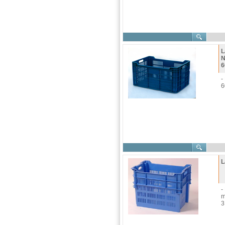
L
N
6
-
6
L
-
m
3